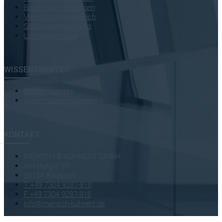
Barwertberechnungen
Versorgungsausgleich
Softwareentwicklung
Lohnabrechnung
WISSENSWERTES
Wissenswertes
Unterstützungskassen
KONTAKT
MENSCH & KUHNERT GMBH
Am Hofgut 23
89134 Blaustein
T +49 7304 9287-810
F +49 7304 9287-818
info@mensch-kuhnert.de