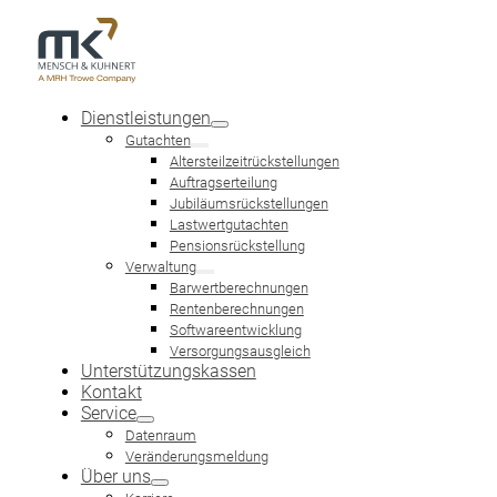
Dienstleistungen
Gutachten
Altersteilzeitrückstellungen
Auftragserteilung
Jubiläumsrückstellungen
Lastwertgutachten
ART. 28 EGHGB
Pensionsrückstellung
Verwaltung
Barwertberechnungen
Rentenberechnungen
Softwareentwicklung
Versorgungsausgleich
Unterstützungskassen
Kontakt
Service
Im Art. 28 EGHGB ist geregelt, dass für mittelbare und ähnlic
Datenraum
Macht das Unternehmen von diesem Wahlrecht gebrauch, so is
Veränderungsmeldung
Über uns
Man spricht hier vom Lastwert. In Kombination mit § 285 Nr. 