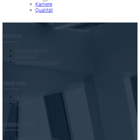
Altersteilzeitrückstellungen
Karriere
Lastwertgutachten
Qualität
Auftragserteilung
SERVICE
Express-Service
Datenraum
Veränderungsmeldung
ÜBER UNS
Qualität
Karriere
VERWALTUNG
Rentenberechnungen