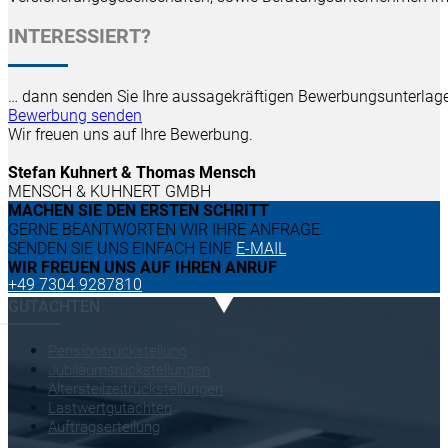
INTERESSIERT?
… dann senden Sie Ihre aussagekräftigen Bewerbungsunterlag
Bewerbung senden
Wir freuen uns auf Ihre Bewerbung.
Stefan Kuhnert & Thomas Mensch
MENSCH & KUHNERT GMBH
MACHEN SIE DEN ERSTEN SCHRITT
GERNE BEANTWORTEN WIR IHRE ANFRAGE.
SENDEN SIE UNS EINFACH EINE
E-MAIL
.
WIR FREUEN UNS AUF IHREN ANRUF
+49 7304 9287810
GUTACHTEN
Pensionsrückstellung
Jubiläumsrückstellungen
Altersteilzeitrückstellungen
Lastwertgutachten
Auftragserteilung