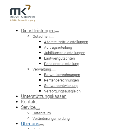
Dienstleistungen
Gutachten
Altersteilzeitrückstellungen
Auftragserteilung
Jubiläumsrückstellungen
Lastwertgutachten
KARRIERE
Pensionsrückstellung
Verwaltung
Sie studieren Wirtschaftsmathematik / Mathematik / Informati
Barwertberechnungen
Wirtschaftsmathematik?
Rentenberechnungen
Dann freuen wir uns auf Ihre Bewerbung …
Softwareentwicklung
BEWERBUNG SENDEN
Versorgungsausgleich
Unterstützungskassen
Kontakt
Service
Datenraum
Veränderungsmeldung
Über uns