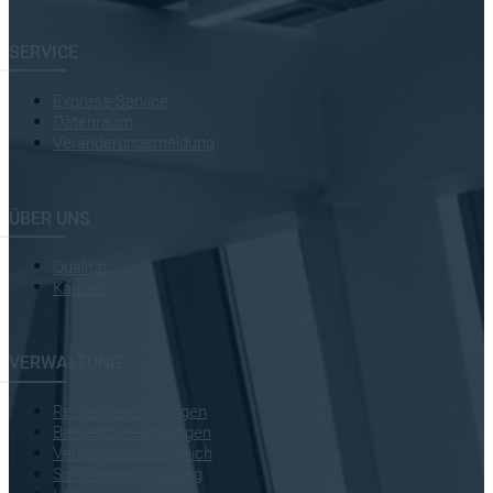
SERVICE
Express-Service
Datenraum
Veränderungsmeldung
ÜBER UNS
Qualität
Karriere
VERWALTUNG
Rentenberechnungen
Barwertberechnungen
Versorgungsausgleich
Softwareentwicklung