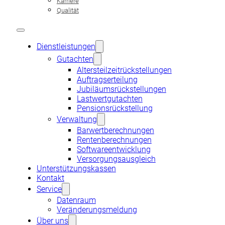
Karriere
MACHEN SIE KARRIERE
Qualität
BEIM WIRTSCHAFTSMATHEMATISCHEN INSTITU
Dienstleistungen
Gutachten
Für den Bereich Pensionsversicherungsmathematik suchen wir
Altersteilzeitrückstellungen
Auftragserteilung
Praktikanten (w/m)
Jubiläumsrückstellungen
Werkstudenten (w/m)
Lastwertgutachten
Pensionsrückstellung
Suchen Sie neue Herausforderungen und eine Möglichkeit Ihre 
Verwaltung
Barwertberechnungen
Rentenberechnungen
Softwareentwicklung
Versorgungsausgleich
Unterstützungskassen
Kontakt
Service
Datenraum
Veränderungsmeldung
Über uns