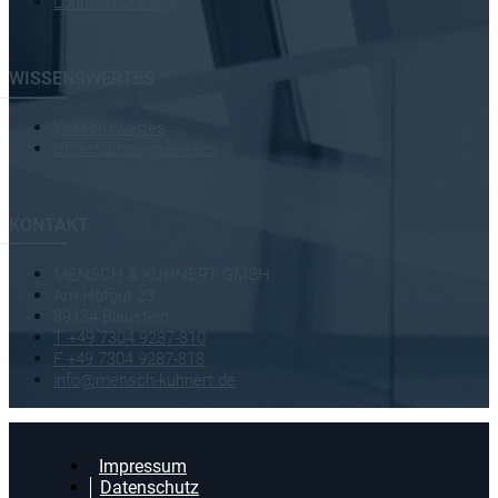
Lohnabrechnung
WISSENSWERTES
Wissenswertes
Unterstützungskassen
KONTAKT
MENSCH & KUHNERT GMBH
Am Hofgut 23
89134 Blaustein
T +49 7304 9287-810
F +49 7304 9287-818
info@mensch-kuhnert.de
Impressum
Datenschutz