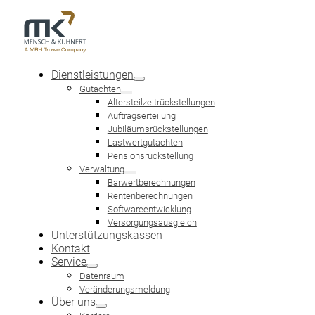
Dienstleistungen
Gutachten
Altersteilzeitrückstellungen
Auftragserteilung
Jubiläumsrückstellungen
Lastwertgutachten
PENSIONSVERPFLICH­TUNG
Pensionsrückstellung
Verwaltung
Barwertberechnungen
Rentenberechnungen
Softwareentwicklung
Versorgungsausgleich
Unterstützungskassen
Kontakt
Service
Eine Pensionsverpflichtung stellt eine leistungsorientierte Ve
Dienstverhältnisses, die während des aktiven Dienstverhältniss
Datenraum
Veränderungsmeldung
Pensionsverpflichtungen stellen für die Unternehmen eine Schul
Über uns
(Pensionsverpflichtungen) entsprechende Rückstellungen gebil