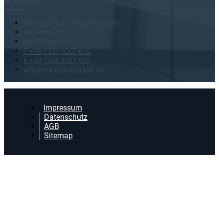
KONTAKT
MENSCH & KUHNERT GMBH
Am Hofgut 23
89134 Blaustein
T +49 7304 9287-810
F +49 7304 9287-818
info@mensch-kuhnert.de
Impressum
Datenschutz
AGB
Sitemap