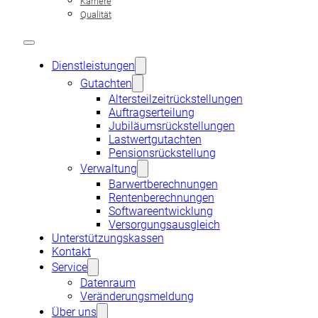
Karriere
an einen Versorgungsberechtigten fällig wird.
Qualität
Typische Pensionsverpflichtungen sind Altersrenten, Invalide
oft eine einmalige Kapitalzahlung gewährt.
Dienstleistungen
GUTACHTEN
Gutachten
Altersteilzeitrückstellungen
Pensionsrückstellung
Auftragserteilung
Jubiläumsrückstellungen
Jubiläumsrückstellungen
Altersteilzeitrückstellungen
Lastwertgutachten
Lastwertgutachten
Pensionsrückstellung
Auftragserteilung
Verwaltung
Barwertberechnungen
Rentenberechnungen
SERVICE
Softwareentwicklung
Versorgungsausgleich
Unterstützungskassen
Express-Service
Kontakt
Datenraum
Service
Veränderungsmeldung
Datenraum
Veränderungsmeldung
Über uns
ÜBER UNS