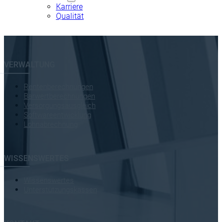
Karriere
Qualität
Qualität
Karriere
VERWALTUNG
Rentenberechnungen
Barwertberechnungen
Versorgungsausgleich
Softwareentwicklung
Lohnabrechnung
WISSENSWERTES
Wissenswertes
Unterstützungskassen